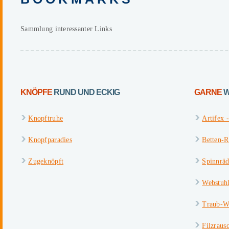
Sammlung interessanter Links
KNÖPFE
RUND UND ECKIG
GARNE
W
Knopftruhe
Artifex 
Knopfparadies
Betten-R
Zugeknöpft
Spinnräd
Webstuh
Traub-W
Filzraus